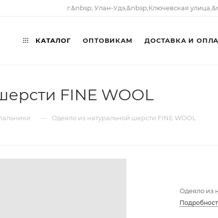
г.&nbsp; Улан-Удэ,&nbsp;​Ключевская улица,&
КАТАЛОГ
ОПТОВИКАМ
ДОСТАВКА И ОПЛ
 шерсти FINE WOOL
—
спальники
Одеяло из натуральной шерсти FINE WOOL
Одеяло из 
Подробнос