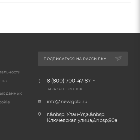
ПОДПИСАТЬСЯ НА РАССЫЛКУ
альности
8 (800) 700-47-87
 на
ЗАКАЗАТЬ ЗВОНОК
ых данных
info@new.gobi.ru
ookie
г.&nbsp; Улан-Удэ,&nbsp;​
Ключевская улица,&nbsp;90а