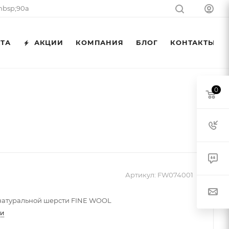
nbsp;90а
АТА
АКЦИИ
КОМПАНИЯ
БЛОГ
КОНТАКТЫ
0
Артикул:
FW074001
натуральной шерсти FINE WOOL
ти