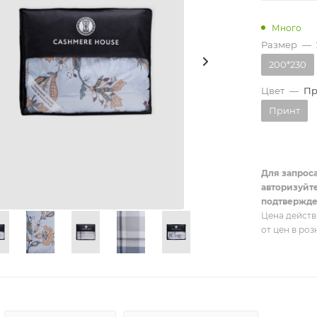
Много
Размер
—
200*230
Цвет
—
Пр
Принт
Для запрос
авторизуйт
подтвержде
Цена действ
от цен в ро