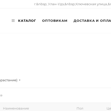
г.&nbsp; Улан-Удэ,&nbsp;​Ключевская улица,&
КАТАЛОГ
ОПТОВИКАМ
ДОСТАВКА И ОПЛ
зрастание)
се
Наименование
Пол
Це