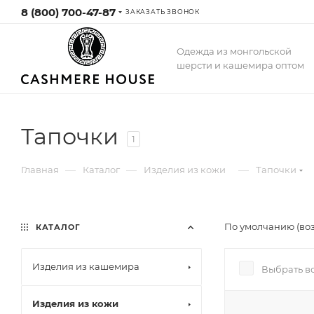
8 (800) 700-47-87
ЗАКАЗАТЬ ЗВОНОК
Одежда из монгольской
шерсти и кашемира оптом
Тапочки
1
—
—
—
Главная
Каталог
Изделия из кожи
Тапочки
По умолчанию (во
КАТАЛОГ
Изделия из кашемира
Выбрать в
Изделия из кожи