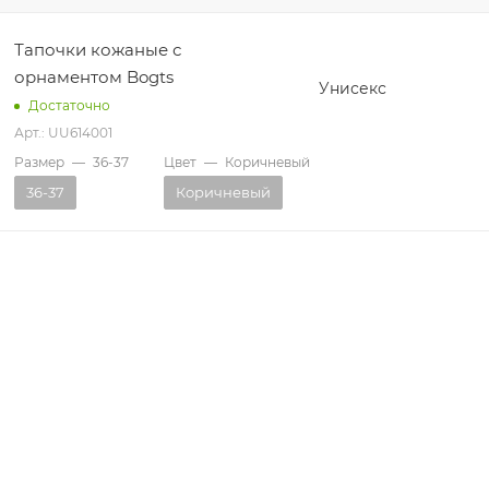
Тапочки кожаные с
орнаментом Bogts
Унисекс
Достаточно
Арт.: UU614001
Размер
—
36-37
Цвет
—
Коричневый
36-37
Коричневый