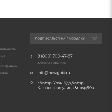
ПОДПИСАТЬСЯ НА РАССЫЛКУ
альности
8 (800) 700-47-87
 на
ЗАКАЗАТЬ ЗВОНОК
ых данных
info@new.gobi.ru
ookie
г.&nbsp; Улан-Удэ,&nbsp;​
Ключевская улица,&nbsp;90а