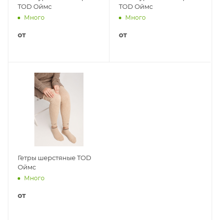
TOD Oймс
TOD Оймс
Много
Много
от
от
Гетры шерстяные TOD
Оймс
Много
от