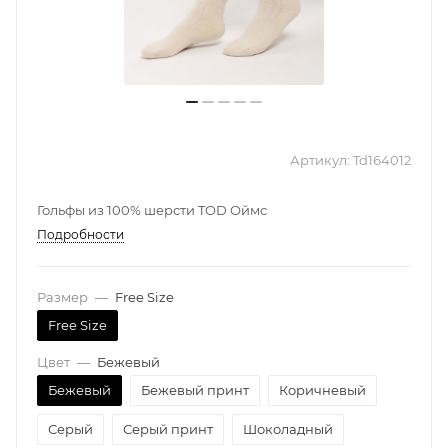
Артикул:
Td164012
Гольфы из 100% шерсти TOD Оймс
Подробности
Размер
—
Free Size
Free Size
Цвет
—
Бежевый
Бежевый
Бежевый принт
Коричневый
Серый
Серый принт
Шоколадный